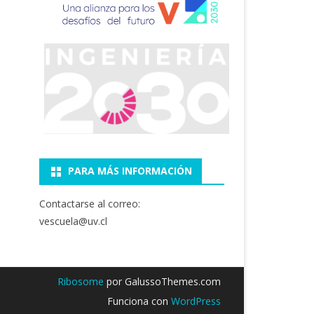
PARA MÁS INFORMACIÓN
Contactarse al correo:
vescuela@uv.cl
Ribosome
por GalussoThemes.com
Funciona con
WordPress