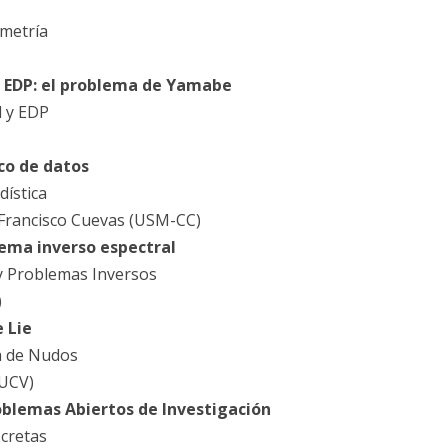
ometría
 EDP: el problema de Yamabe
l y EDP
co de datos
ística
 Francisco Cuevas (USM-CC)
lema inverso espectral
y Problemas Inversos
)
 Lie
a de Nudos
PUCV)
roblemas Abiertos de Investigación
cretas