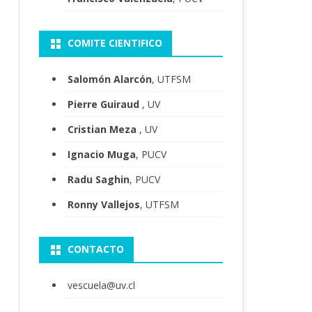
COMITE CIENTIFICO
Salomón Alarcón
, UTFSM
Pierre Guiraud
, UV
Cristian Meza
, UV
Ignacio Muga
, PUCV
Radu Saghin
, PUCV
Ronny Vallejos
, UTFSM
CONTACTO
vescuela@uv.cl